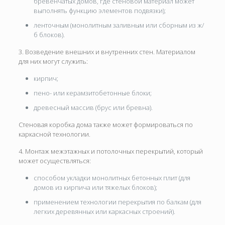
бревенчатых домов, где стеновой материал может
выполнять функцию элементов подвязки);
ленточным (монолитным заливным или сборным из ж/
б блоков).
3. Возведение внешних и внутренних стен. Материалом
для них могут служить:
кирпич;
пено- или керамзитобетонные блоки;
древесный массив (брус или бревна).
Стеновая коробка дома также может формироваться по
каркасной технологии.
4. Монтаж межэтажных и потолочных перекрытий, который
может осуществляться:
способом укладки монолитных бетонных плит (для
домов из кирпича или тяжелых блоков);
применением технологии перекрытия по балкам (для
легких деревянных или каркасных строений).