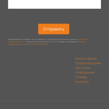
Нажимая кнопку "Отправить" вы соглашаетесь с обработкой персональных данных и
политикой
конфиденциальности
. Также сайт использует reCAPTCHA от Google, вы принимаете
политику
конфиденциальности
и
Условия использования
.
Каталог домов
Проданные дома
Как купить
Информация
Отзывы
Контакты